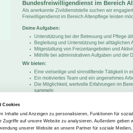
Bundesfreiwilligendienst im Bereich Al
Als anerkannte Zivildienststelle suchen wir engagie
Freiwilligendienst im Bereich Altenpflege leisten mö
Deine Aufgaben:
Unterstützung bei der Betreuung und Pflege ä
Begleitung und Unterstützung bei alltäglichen 
Mitgestaltung von Freizeitangeboten und Aktivi
Mithilfe bei administrativen Aufgaben und der
Wir bieten:
Eine vielseitige und sinnstiftende Tätigkeit in
Ein motiviertes Team und ein angenehmes Arbe
Die Möglichkeit, wertvolle Erfahrungen im Bere
sammeln
Regelmäßige Fort- und Weiterbildungsmöglich
t Cookies
Dein Profil:
Interesse an der Arbeit mit älteren Menschen
 Inhalte und Anzeigen zu personalisieren, Funktionen für sozia
Zuverlässigkeit, Empathie und Teamfähigkeit
e Zugriffe auf unsere Website zu analysieren. Außerdem geben w
Bereitschaft zur flexiblen Arbeitszeitgestaltung
rwendung unserer Website an unsere Partner für soziale Medien
Mindestalter 18 Jahre