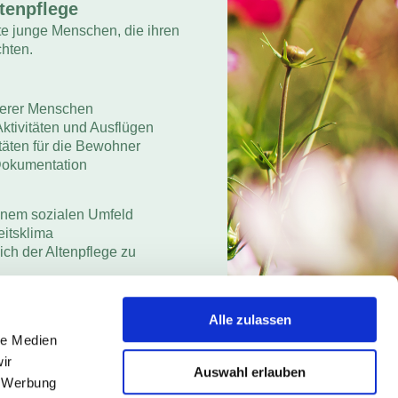
tenpflege
rte junge Menschen, die ihren
chten.
lterer Menschen
Aktivitäten und Ausflügen
täten für die Bewohner
 Dokumentation
 einem sozialen Umfeld
itsklima
ich der Altenpflege zu
keiten
Alle zulassen
le Medien
ir
Auswahl erlauben
, Werbung